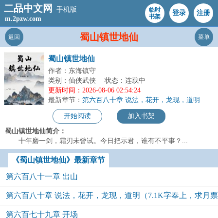
二品中文网
手机版
临时
登录
注册
书架
m.2pzw.com
蜀山镇世地仙
返回
菜单
蜀山镇世地仙
作者：东海镇守
类别：仙侠武侠
状态：连载中
更新时间：2026-08-06 02:54:24
最新章节：
第六百八十章 说法，花开，龙现，道明
（7.1K字奉上，求月票支持~）
开始阅读
加入书架
蜀山镇世地仙简介：
十年磨一剑，霜刃未曾试。今日把示君，谁有不平事？...
《蜀山镇世地仙》最新章节
第六百八十一章 出山
第六百八十章 说法，花开，龙现，道明（7.1K字奉上，求月票
第六百七十九章 开场
支持~）