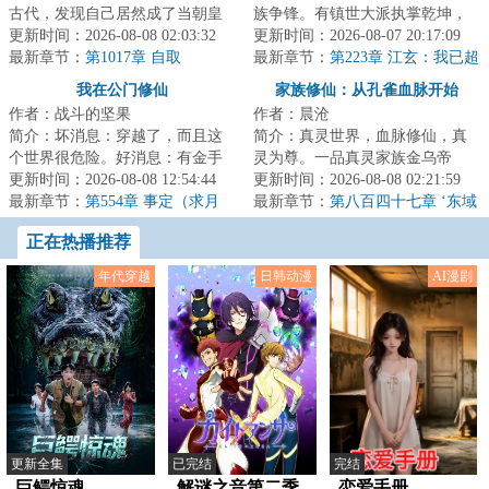
古代，发现自己居然成了当朝皇
族争锋。有镇世大派执掌乾坤，
帝的影子！影子者，替身也！随
更新时间：2026-08-08 02:03:32
有无上圣地俯瞰诸天，还有神裔
更新时间：2026-08-07 20:17:09
时都面临着被刺...
最新章节：
第1017章 自取
世家世袭权柄，...
最新章节：
第223章 江玄：我已超
越人智！
我在公门修仙
家族修仙：从孔雀血脉开始
作者：战斗的坚果
作者：晨沧
简介：坏消息：穿越了，而且这
简介：真灵世界，血脉修仙，真
个世界很危险。好消息：有金手
灵为尊。一品真灵家族金乌帝
指，而且这个世界具备强有力的
更新时间：2026-08-08 12:54:44
家，金乌血脉化成大日横空，普
更新时间：2026-08-08 02:21:59
秩序体制，所以...
最新章节：
第554章 事定（求月
照十方。二品真灵...
最新章节：
第八百四十七章 ‘东域
票）
青龙域’魔灾难平的源头（求订
正在热播推荐
阅）
年代穿越
日韩动漫
AI漫剧
更新全集
已完结
完结
巨鳄惊魂
解谜之音第二季
恋爱手册