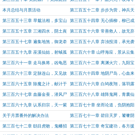
（5K字奉上，求月票支持，快过期
岛（5K字奉上，最后一天啦，求月
本月总结与月票活动
第三百五十二章 步步为营，神兵天
啦~）
票~）
降（5.6K字奉上，月初求月票支持
第三百五十三章 旱魃法相，多宝山
第三百五十四章 无心插柳，柳已成
~）
人（月初求月票支持~）
荫
第三百五十五章 三湘四水，阴土崀
第三百五十六章 常善救人，故无弃
山（5.6K字，月初求月票支持~）
人（5.2K字，月初求月票支持~）
第三百五十七章 遍集地煞，御龙牵
第三百五十八章 弃浊投清，承光袭
车（5.4K字，月初求月票支持~）
明
第三百五十九章 巫溪仙姑，射蜮孤
第三百六十章 山呼海应，景从云集
种（5.1K字，月初求月票支持~）
（5K字，月初求月票支持~）
第三百六十一章 走马换将，凶龟恶
第三百六十二章 离渊火穴，九阳宝
虺
链（5.2K字奉上，求月票支持~）
第三百六十三章 定脉连山，又见故
第三百六十四章 地阴尸岛，心血来
人
潮（5K字奉上，求月票支持~）
第三百六十五章 除魔之计，献计于
第三百六十六章 白鸠夜翔，落羽露
魔（5.2K字，求月票支持~）
骨
第三百六十七章 血藤金蚕，潜风尸
第三百六十八章 雄阵鬼网，青囊仙
蝉
子
第三百六十九章 认系归宗，天一紫
第三百七十章 坐而论道，负阴抱阳
峒
关于月票番外的解决办法
第三百七十一章 碧目天罗，饕餮阴
幡
第三百七十二章 鸱目虎吻，鬼幡招
第三百七十三章 奇宝建功，各方援