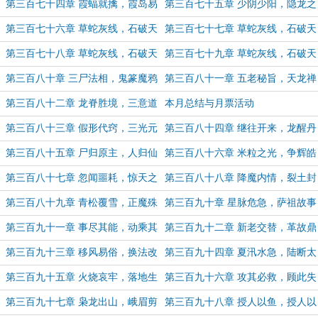
魂
军
第三百七十四章 霞蝠就擒，霞岛易
第三百七十五章 少阴少阳，隐龙之
主（5.6K字奉上，求月票支持~）
地
第三百七十六章 草蛇灰线，石破天
第三百七十七章 草蛇灰线，石破天
惊（上）（5.4K字奉上，求月票支
惊（中）（5.8K字奉上，求月票支
第三百七十八章 草蛇灰线，石破天
第三百七十九章 草蛇灰线，石破天
持）
持）
惊（下）（6.6K字奉上，求月票支
惊（终）（8.4K字奉上，求月票支
第三百八十章 三尸法相，鬼篆魔鸦
第三百八十一章 五老秘旨，天龙禅
持）
持）
（6.2K字奉上，求月票支持）
唱（5.4K字奉上，月底求月票支持
第三百八十二章 龙脊胜境，三意道
本月总结与月票活动
~）
宗（5.7K字，最后一天求月票支持
第三百八十三章 假形代窍，三光元
第三百八十四章 继往开来，龙醒丹
~）
神（月初求票支持~）
成（5K字奉上，月初求月票支持~）
第三百八十五章 尸归原主，人归仙
第三百八十六章 米粒之光，争辉皓
山（5.4K字奉上，月初求月票支持
月
第三百八十七章 忽闻噩耗，惊天之
第三百八十八章 降魔内情，裂土封
~）
变（5.3K字，求月票支持~）
王（5.5K字奉上，求月票支持~）
第三百八十九章 青松覆雪，正魔殊
第三百九十章 星脉危急，萨祖故事
途
（6K字奉上，求月票支持~）
第三百九十一章 事尽其能，动乘其
第三百九十二章 新老交替，革故鼎
时
新（5.3K字奉上，求月票支持~）
第三百九十三章 移风易俗，换法改
第三百九十四章 夏汛水急，陆断太
经
阿
第三百九十五章 火烧哀牢，落地生
第三百九十六章 攻其必救，顾此失
根
彼（6K字奉上，求月票支持~）
第三百九十七章 枭龙出山，峨眉剪
第三百九十八章 授人以鱼，授人以