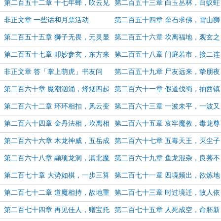
（明天就是双倍月票了，求票~）
盈（求月票~）
第二百五十二章 十七年蝉，吹云见
第二百五十三章 白玉丛林，白蚁蛀
金（求月票~）
地（月末求月票~）
非正文章 一些话和月票活动
第二百五十四章 垒石求佛，雪山狮
驮（5.6K字求票，大家节日快乐！）
第二百五十五章 狮子无畏，元灵显
第二百五十六章 坎离福地，观玄之
威（月初求票~）
观（月初求票~）
第二百五十七章 叩妙参玄，东方来
第二百五十八章 门庭若市，接二连
客（求票~假期陪家人，更新较晚，
三（求月票~）
非正文章 答「掌上萌虎」书友问
第二百五十九章 尸友远来，挚朋夜
抱歉）
话（求月票~）
第二百六十章 魔潮汹涌，烽烟四起
第二百六十一章 假道伐蜀，抽西镇
（双倍月票最后一天，求月票~）
南（第一更，恭喜地仙破百万字~）
第二百六十二章 环环相扣，风云变
第二百六十三章 一波未平，一波又
幻（第二更）
起（第一更，求月票）
第二百六十四章 金丹法相，坎离相
第二百六十五章 哀牢魔教，毒龙尊
济（第二更，求月票）
者（书友「藏经老祖」指定角色登
第二百六十六章 木龙神威，五岳成
第二百六十七章 五毒天王，灭尘子
场）
印
现（第一更）
第二百六十八章 颛顼龙洞，滇北魔
第二百六十九章 鱼龙混杂，良莠不
窟（第二更求月票~）
齐（第一更）
第二百七十章 大势如棋，一步三算
第二百七十一章 四境频出，欲炼地
（第二更，求月票~）
书（书友见谅，今天有点忙，4K单
第二百七十二章 道魔相持，故地重
第二百七十三章 时过境迁，故人依
章）
游（第一更）
旧（第二更，求月票~）
第二百七十四章 再见佳人，赠宝托
第二百七十五章 人死成空，命胚新