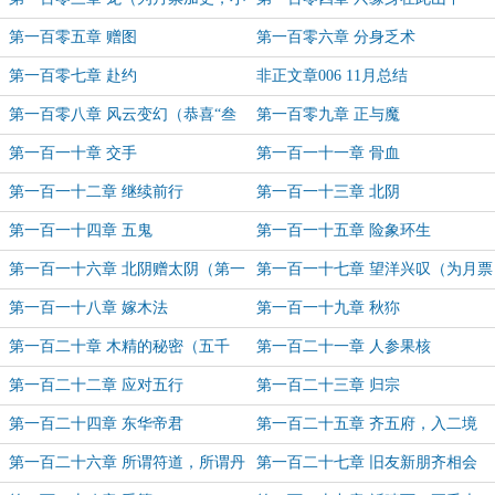
章）
第一百零五章 赠图
第一百零六章 分身乏术
第一百零七章 赴约
非正文章006 11月总结
第一百零八章 风云变幻（恭喜“叁
第一百零九章 正与魔
生缘猫猫”成为本书盟主，感谢支
第一百一十章 交手
第一百一十一章 骨血
持！）
第一百一十二章 继续前行
第一百一十三章 北阴
第一百一十四章 五鬼
第一百一十五章 险象环生
第一百一十六章 北阴赠太阴（第一
第一百一十七章 望洋兴叹（为月票
更奉上）
加更）
第一百一十八章 嫁木法
第一百一十九章 秋狝
第一百二十章 木精的秘密（五千
第一百二十一章 人参果核
字，求月票）
第一百二十二章 应对五行
第一百二十三章 归宗
第一百二十四章 东华帝君
第一百二十五章 齐五府，入二境
（小章加更）
第一百二十六章 所谓符道，所谓丹
第一百二十七章 旧友新朋齐相会