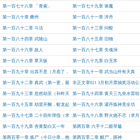
第一百七十八章 「青索」
第一百七十九章 诛魔
第一百八十章 夔州
第一百八十一章 淬丹
第一百八十二章 斗法
第一百八十三章 问蛟
第一百八十四章 武陵山
第一百八十五章 旧物
第一百八十六章 故人
第一百八十七章 失魂涧
第一百八十八章 覃天纵
第一百八十九章 白无常
第一百九十章 出其不意（月底了，
第一百九十一章 武当山外有天真
弱声求月票~）
（月底求月票）
第一百九十二章 真武（第一更，最
非正文章021 3月初月票抽奖活动公
后一天求月票）
告
第一百九十三章 忽然劫至（补昨天
第一百九十四章 黄天三九癸水雷劫
许诺的加更）
（月初求月票）
第一百九十五章 劫雷开阙，蛟龙起
第一百九十六章 濯丹炼神竟全功
坛（月初求票）
（5K字，求月票）
第一百九十七章 二十四年弹指（求
第一百九十八章 野火烧不尽（求月
月票~）
票~）
第一百九十九章 杏黄梨白又一年
第两百章 六手十二眼旱魃
（求月票~）
第两百零一章 炼尸（今日小章，抱
第两百零二章 醒尸，困神