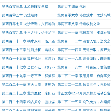
歉）
第两百零三章 太乙符阵度旱魃
第两百零四章 气运
第两百零五章 万法经师
第两百零六章 停仪观水，龙沙高城
（求月票）
第两百零七章 龙沙应谶，八百地仙
第两百零八章 传道收徒之争
之师（求月票）
第两百零九章 千里之行，始于足下
第两百一十章 挑拨离间，驱虎吞狼
第两百一十一章 祸水东引，借尸还
第两百一十二章 请君入瓮，烈火烹
魂
身（5K，求月票~）
第两百一十三章 过河拆桥，当机立
第两百一十四章 无道弗取，腐尸为
断
萤
第两百一十五章 狐狸说经，三度乃
第两百一十六章 调弄阴阳，翻云覆
驱
雨
第两百一十七章 当仁不让，躬行不
第两百一十八章 一呼百应，群策群
怠
力
第两百一十九章 一呼百应，群策群
第二百二十章 双阳并至，狼奔豕突
力（二）
第二百二十一章 罗天大醮，改鞘为
第二百二十二章 须臾五年，再聆师
桥
训
第二百二十三章 北方魔秘，东阳石
非正文章025 4月月票抽奖活动公告
壁
第二百二十四章 稽古振今，鉴往谋
第二百二十五章 乌飞兔走，友晤师
来（5K，月初求票）
授
第二百二十六章 试彰利钝，磨分善
第二百二十七章 清凉胜境，野鹤云