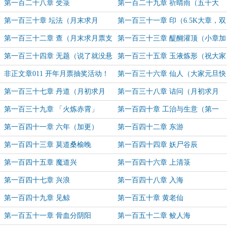
道
第一百二十八章 受箓
第一百二十九章 祈晴雨（五千大
章，求月票！）
第一百三十章 坛法（月末求月
第一百三十一章 印（6.5K大章，双
票！）
倍月票活动0点后开启，求月票！）
第一百三十二章 查（月末求月票支
第一百三十三章 醍醐灌顶（小章加
持！）
更）
第一百三十四章 无题（说了就没悬
第一百三十五章 玉液炼形（祝大家
念啦，求票求票！）
新年快乐！）
非正文章011 开年月票抽奖活动！
第一百三十六章 仙人（大家元旦快
乐！）
第一百三十七章 丹道（月初求月
第一百三十八章 诘问（月初求月
票）
票！）
第一百三十九章 「火炼赤霄」
第一百四十章 工治与生意（第一
更）
第一百四十一章 六年（加更）
第一百四十二章 东游
第一百四十三章 莫道桑榆晚
第一百四十四章 妖尸谷辰
第一百四十五章 魔道兴
第一百四十六章 上清箓
第一百四十七章 兴浪
第一百四十八章 入海
第一百四十九章 见鲸
第一百五十章 黄老仙
第一百五十一章 骨血分阴阳
第一百五十二章 鲛人海