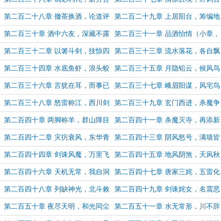
恶
来
第二百二十八章 撤茶换酒，论道评
第二百二十九章 上居阳台，筹编地
玄
书
第二百三十章 酒中六友，深藏不露
第二百三十一章 品酒怡情（小章，
双休加更补上）
第二百三十二章 以箸斗剑，技惊四
第二百三十三章 流水落花，各自飘
座
零
第二百三十四章 水底鱼虾，浪头蛟
第二百三十五章 月隐铅云，候风鸟
龙
占（第一更，求月票）
第二百三十六章 言犹在耳，而事已
第二百三十七章 峨眉阳谋，风宅鸟
应（加更，补9号少字，求月票~）
神
第二百三十八章 怒雷称江，西川剑
第二百三十九章 玄门西进，杀魔争
阁
功
第二百四十章 两脚称羊，群山障目
第二百四十一章 杀魔灭寺，再添新
煞
第二百四十二章 灾疠衰风，东华青
第二百四十三章 阴风怒号，满墙皆
枢
春
第二百四十四章 剑诛风魔，万里飞
第二百四十五章 地风阴煞，天风秋
虹
露
第二百四十六章 天机无常，我自洞
第二百四十七章 唐家三姹，五雷化
明
煞
第二百四十八章 列缺神光，北斗敕
第二百四十九章 剑诛姹女，名震恶
水
僧
第二百五十章 夜尽天明，和光同尘
第二百五十一章 水无常形，川不辞