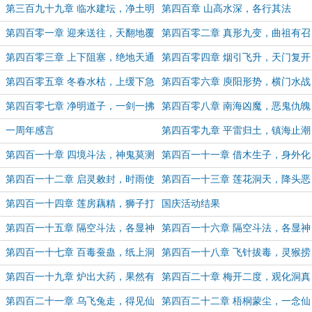
径（5K字奉上，求月票支持~）
渔
第三百九十九章 临水建坛，净土明
第四百章 山高水深，各行其法
天
（5K字奉上，求月票支持~）
第四百零一章 迎来送往，天翻地覆
第四百零二章 真形九变，曲祖有召
（6K字奉上，求月票支持~）
（5.2K字奉上，求月票支持~）
第四百零三章 上下阻塞，绝地天通
第四百零四章 烟引飞升，天门复开
（5.6K字奉上，求月票支持~）
第四百零五章 冬春水枯，上缓下急
第四百零六章 庾阳形势，横门水战
（4.9K字+庾阳形势图，求月票支
第四百零七章 净明道子，一剑一拂
第四百零八章 南海凶魔，恶鬼仇魄
持）
一周年感言
第四百零九章 平雷归土，镇海止潮
第四百一十章 四境斗法，神鬼莫测
第四百一十一章 借木生子，身外化
（5K字奉上，国庆快乐，求月票支
身
第四百一十二章 启灵敕封，时雨使
第四百一十三章 莲花洞天，降头恶
持~）
君
坛（5.7K字，求双倍月票支持~）
第四百一十四章 莲房藕精，狮子打
国庆活动结果
盹
第四百一十五章 隔空斗法，各显神
第四百一十六章 隔空斗法，各显神
通（5K字奉上，求月票支持~）
通（下）（5.7K字，求月票支持~）
第四百一十七章 百毒蚕蛊，纸上洞
第四百一十八章 飞针拔毒，灵猴捞
天（5K字奉上，求月票支持~）
月
第四百一十九章 炉出大药，果然有
第四百二十章 梅开二度，观化洞真
灵（5K字奉上，求月票支持~）
第四百二十一章 乌飞兔走，得见仙
第四百二十二章 梧桐蒙尘，一念仙