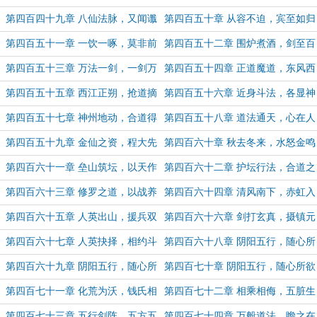
苗
喝
第四百四十九章 八仙法脉，又闻谶
第四百五十章 从容不迫，宾至如归
言
第四百五十一章 一饮一啄，莫非前
第四百五十二章 围炉煮酒，剑至百
定
灵
第四百五十三章 万法一剑，一剑万
第四百五十四章 正道魔道，东风西
法
风
第四百五十五章 西江正朔，抢道摘
第四百五十六章 近身斗法，各显神
果
通（5.4K字奉上，求月票支持~）
第四百五十七章 神州地动，合道得
第四百五十八章 道法通天，心在人
真（5.7K字奉上，求月票支持~）
间
第四百五十九章 金仙之资，程大先
第四百六十章 秋去冬来，水怒金鸣
生
第四百六十一章 垒山筑坛，以天作
第四百六十二章 护坛行法，合道之
法
妙（月票求波月票~）
第四百六十三章 修罗之道，以战养
第四百六十四章 清风南下，赤虹入
战（5.4K字奉上，月末最后一天求
滇（月初求票支持~）
第四百六十五章 人英出山，援兵双
第四百六十六章 剑打玄真，摄镇元
票）
至（5.2K字奉上，求月票支持~）
觉（5K字奉上，月初求票支持~）
第四百六十七章 人英抉择，相约斗
第四百六十八章 阴阳五行，随心所
法（5.6K字，月初求票支持~）
欲（上）
第四百六十九章 阴阳五行，随心所
第四百七十章 阴阳五行，随心所欲
欲（中）
（下）
第四百七十一章 化荒为沃，钱氏相
第四百七十二章 相乘相侮，五脏生
邀
克（5.3K字奉上，求月票支持~）
第四百七十三章 五行剑阵，五方五
第四百七十四章 万般道法，瞻之在