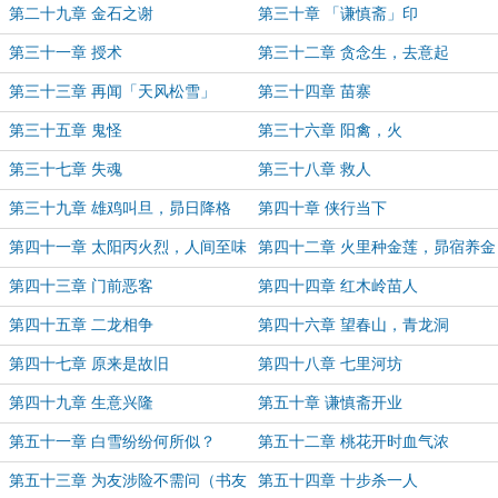
第二十九章 金石之谢
第三十章 「谦慎斋」印
第三十一章 授术
第三十二章 贪念生，去意起
第三十三章 再闻「天风松雪」
第三十四章 苗寨
第三十五章 鬼怪
第三十六章 阳禽，火
第三十七章 失魂
第三十八章 救人
第三十九章 雄鸡叫旦，昴日降格
第四十章 侠行当下
第四十一章 太阳丙火烈，人间至味
第四十二章 火里种金莲，昴宿养金
清
尸
第四十三章 门前恶客
第四十四章 红木岭苗人
第四十五章 二龙相争
第四十六章 望春山，青龙洞
第四十七章 原来是故旧
第四十八章 七里河坊
第四十九章 生意兴隆
第五十章 谦慎斋开业
第五十一章 白雪纷纷何所似？
第五十二章 桃花开时血气浓
第五十三章 为友涉险不需问（书友
第五十四章 十步杀一人