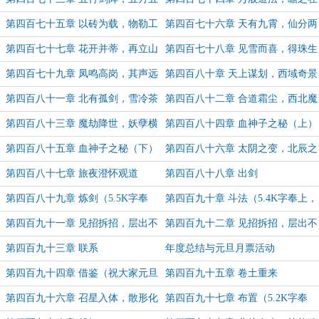
灵
前
第四百七十五章 以砖为载，物勒工
第四百七十六章 天有九霄，仙分两
名
类（6.2K字奉上，求票月支持~）
第四百七十七章 花开并蒂，再立山
第四百七十八章 见雪而喜，得珠生
头
欢
第四百七十九章 凤鸣高岗，其声远
第四百八十章 天上谋划，西域奇景
扬（5K字奉上，感谢“不是读者”打
第四百八十一章 北有孤剑，雪冷茶
第四百八十二章 合道霜尘，西北魔
赏）
香（6K字奉上，求月票支持~）
情（5K字奉上，求月票支持~）
第四百八十三章 魔劫降世，妖孽横
第四百八十四章 血神子之秘（上）
行
（第一更）
第四百八十五章 血神子之秘（下）
第四百八十六章 太阴之变，北辰之
（为盟主“不是读者”加更）
殇（5.2K字奉上，求月票支持~）
第四百八十七章 旅夜澄怀观道
第四百八十八章 出剑
（5.1K字奉上，求月票支持~）
第四百八十九章 炼剑（5.5K字奉
第四百九十章 斗法（5.4K字奉上，
上，求月票支持~）
求月票支持~）
第四百九十一章 见招拆招，层出不
第四百九十二章 见招拆招，层出不
穷（上）
穷（下）（求月票支持~）
第四百九十三章 联系
年度总结与元旦月票活动
第四百九十四章 借鉴（祝大家元旦
第四百九十五章 卷土重来
快乐，万事顺遂～）
第四百九十六章 召星入体，散形化
第四百九十七章 布置（5.2K字奉