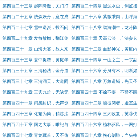
颜
苞
第四百二十三章 起阵降魔，关门打
第四百二十四章 黑泥水虫，剑虹接
狗
引
第四百二十五章 烧炼妖丹，意在成
第四百二十六章 紫微乘舆，山呼海
胎
应（5.5K字奉上，求月票支持~）
第四百二十七章 雪中送炭，投石问
第四百二十八章 碧海潮生，龙吟阵
路（6.2K字奉上，求月票支持~）
阵（6.6K字奉上，求月票支持~）
第四百二十九章 发符放檄，翻江倒
第四百三十章 天高云淡，广法参玄
海（第一更，求月票支持~）
（5.6K字奉上，迟到了抱歉）
第四百三十一章 山海大宴，故人来
第四百三十二章 血影神光，黄庭内
见
景（5.2K字，求月票支持~）
第四百三十三章 瓮中捉鳖，黄庭华
第四百三十四章 一山之主，一宗副
宴
教
第四百三十五章 三清秘法，金丹道
第四百三十六章 分身有术，明断如
书（月末求票支持~）
流（月末求票支持~）
第四百三十七章 三清洞天，大道同
第四百三十八章 万象道域，先天圣
行（月初求票支持～）
婴（5.3K字奉上，月初求票支持~）
第四百三十九章 三灾九难，无缺无
第四百四十章 不徐不疾，不骄不躁
漏（5K字奉上，月初求票支持~）
第四百四十一章 闭感封识，无声惊
第四百四十二章 瞻彼阕者，虚室生
雷
白（艰难而满意的一章）
第四百四十三章 化繁为简，精炼法
第四百四十四章 三湘收复，芙蓉侠
宝
香
第四百四十五章 国之大事，唯祀与
第四百四十六章 植林驱风，一网打
戎
尽
第四百四十七章 青龙藏首，天不佑
第四百四十八章 掏心剖肺，当头棒