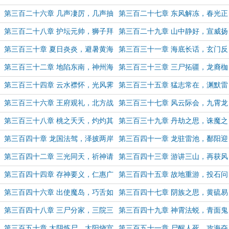
域（5K字，月初求下票~）
泣（上）
第三百二十六章 几声凄厉，几声抽
第三百二十七章 东风解冻，春光正
泣（下）
好
第三百二十八章 护坛元帅，狮子拜
第三百二十九章 山中静好，宣威扬
师
名（5K字，求一波月票~）
第三百三十章 夏日炎炎，避暑黄海
第三百三十一章 海底长话，玄门反
应（5K+，求一波月票~）
第三百三十二章 地陷东南，神州海
第三百三十三章 三尸拓疆，龙裔枷
疆
锁
第三百三十四章 云水襟怀，光风霁
第三百三十五章 猛志常在，渊默雷
月
声
第三百三十六章 王府观礼，北方战
第三百三十七章 风云际会，九霄龙
局（5K字，章尾附势力分布图，求
吟（这章自我感觉良好，厚颜求月票
第三百三十八章 桃之夭夭，灼灼其
第三百三十九章 丹劫之思，诛魔之
月票）
~）
华
路
第三百四十章 龙国法驾，泽披两岸
第三百四十一章 龙驻雷池，鄱阳迎
（5K字求月票~）
宾
第三百四十二章 三光同天，祈神请
第三百四十三章 游讲三山，再获风
龙（5.8K字，求月票~）
罡
第三百四十四章 存神要义，仁惠广
第三百四十五章 故地重游，投石问
法
路
第三百四十六章 出使魔岛，巧舌如
第三百四十七章 阴族之思，黄硫易
簧（5.4K，求月票支持~）
主（6K字奉上，月末了，求月票支
第三百四十八章 三尸分家，三院三
第三百四十九章 神霄法蜕，青面鬼
持~）
堂（5K字奉上，月底求月票支持~）
蟹（5.6K字奉上，月底求月票~）
第三百五十章 太阴炼尸，太阳烧宫
第三百五十一章 尸醒人死，攻海夺