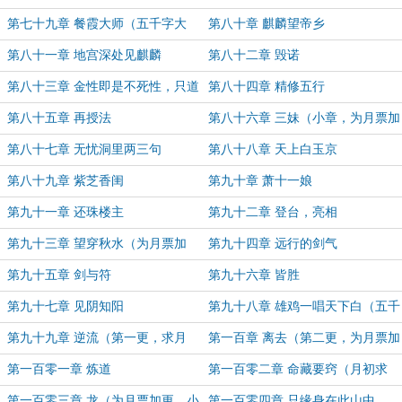
仙齐天”加更，大章）
第七十九章 餐霞大师（五千字大
第八十章 麒麟望帝乡
章）
第八十一章 地宫深处见麒麟
第八十二章 毁诺
第八十三章 金性即是不死性，只道
第八十四章 精修五行
尸仙是战仙（月中求月票！）
第八十五章 再授法
第八十六章 三妹（小章，为月票加
更）
第八十七章 无忧洞里两三句
第八十八章 天上白玉京
第八十九章 紫芝香闺
第九十章 萧十一娘
第九十一章 还珠楼主
第九十二章 登台，亮相
第九十三章 望穿秋水（为月票加
第九十四章 远行的剑气
更）
第九十五章 剑与符
第九十六章 皆胜
第九十七章 见阴知阳
第九十八章 雄鸡一唱天下白（五千
字大章，感谢大家的月票支持）
第九十九章 逆流（第一更，求月
第一百章 离去（第二更，为月票加
票！冲冲冲！）
更，感谢书友们支持！）
第一百零一章 炼道
第一百零二章 命藏要窍（月初求
票）
第一百零三章 龙（为月票加更，小
第一百零四章 只缘身在此山中