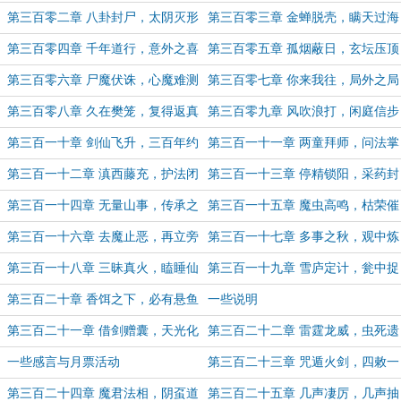
青云）
拆招）
仙祝高考学子势如破竹，更上层楼）
（5K字，求月票~想冲一下仙侠前五
第三百零二章 八卦封尸，太阴灭形
第三百零三章 金蝉脱壳，瞒天过海
~）
（5K字求月票~）
第三百零四章 千年道行，意外之喜
第三百零五章 孤烟蔽日，玄坛压顶
第三百零六章 尸魔伏诛，心魔难测
第三百零七章 你来我往，局外之局
第三百零八章 久在樊笼，复得返真
第三百零九章 风吹浪打，闲庭信步
（6K+，求一下月票~）
第三百一十章 剑仙飞升，三百年约
第三百一十一章 两童拜师，问法掌
教（5K字求票~）
第三百一十二章 滇西藤充，护法闭
第三百一十三章 停精锁阳，采药封
关
炉
第三百一十四章 无量山事，传承之
第三百一十五章 魔虫高鸣，枯荣催
序（5K字，求一下月票~）
命
第三百一十六章 去魔止恶，再立旁
第三百一十七章 多事之秋，观中炼
门
煞
第三百一十八章 三昧真火，瞌睡仙
第三百一十九章 雪庐定计，瓮中捉
虫（5K+，月底了求一下月票~）
鳖（6K+，月底求月票~）
第三百二十章 香饵之下，必有悬鱼
一些说明
（5K字，月底求一下月票~）
第三百二十一章 借剑赠囊，天光化
第三百二十二章 雷霆龙威，虫死遗
虹（6K+，月底竞争激烈，求票求票
腹（5K字，月底最后一天求票~）
一些感言与月票活动
第三百二十三章 咒遁火剑，四敕一
~）
歌（5K+，月初求个票~）
第三百二十四章 魔君法相，阴虿道
第三百二十五章 几声凄厉，几声抽