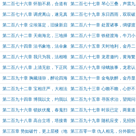
事（第一更）
结（第二更，求月票~）
第二百七十六章 怀胎不易，合道有
第二百七十七章 琴心三叠，声震九
情（第一更）
皋（第二更，求月票~）
第二百七十八章 调虎离山，遂见真
第二百七十九章 东日西雨，双双破
武（今日4K单章）
境
第二百八十章 尘埃落定，旧缘新启
第二百八十一章 处置诸事，绸缪渡
劫（第一更）
第二百八十二章 天南海北，三地择
第二百八十三章 铁槎渡海，牛刀小
一（第二更，求月票~）
试（今日单章4.6K）
第二百八十四章 法书象地，法伞象
第二百八十五章 天时地利，金丹二
天
洗（月底了，求一下票~）
第二百八十六章 我只为我，法相唯
第二百八十七章 龙君邀约，黄海繁
心（月底求一下月票~）
华（求月票~）
第二百八十八章 上清无欲，下正民
第二百八十九章 绿螭族事，龙君认
朴（月底求一下月票~）
亲（月底求月票~）
第二百九十章 胸藏须弥，醉论四海
第二百九十一章 金龟驮醉，金丹显
（月底求一下月票，谢谢~）
瑞（书友们端午安康，月末求票~）
第二百九十二章 宝相庄严，大相法
第二百九十三章 心瞻不瞻，心舒不
道（第一更，月初求票~）
舒（第二更，月初求月票）
第二百九十四章 博我以文，约我以
第二百九十五章 寻医求治，望闻问
礼（月初求月票~）
切（5K字，月初求票~）
第二百九十六章 锁妖伏魔，春蒐扫
第二百九十七章 时辰已定，两童道
塔（月初求票~）
途（5K字，月初求票~）
第二百九十八章 高台立塔，塔接青
第二百九十九章 随机应变，见招拆
云（地仙助高考学子登台折桂，平步
招（地仙祝高考学子随机应变，见招
第三百章 势如破竹，更上层楼（地
第三百零一章 仇人相见，分外眼红