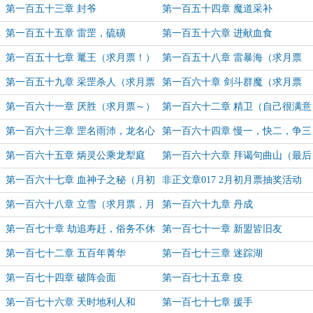
第一百五十三章 封爷
第一百五十四章 魔道采补
第一百五十五章 雷罡，硫磺
第一百五十六章 进献血食
第一百五十七章 鼍王（求月票！）
第一百五十八章 雷暴海（求月票
～）
第一百五十九章 采罡杀人（求月票
第一百六十章 剑斗群魔（求月票
～）
～）
第一百六十一章 厌胜（求月票～）
第一百六十二章 精卫（自己很满意
的一章，希望大家喜欢）
第一百六十三章 罡名雨沛，龙名心
第一百六十四章 慢一，快二，争三
舒（祝来年风调雨顺，祝大家体健心
（大家新年好！月底啦月票还有余的
第一百六十五章 炳灵公乘龙犁庭
第一百六十六章 拜谒句曲山（最后
舒）
求投）
（月底求月票~）
一天求月票~）
第一百六十七章 血神子之秘（月初
非正文章017 2月初月票抽奖活动
求月票~）
第一百六十八章 立雪（求月票，月
第一百六十九章 丹成
初有活动哦）
第一百七十章 劫追寿赶，俗务不休
第一百七十一章 新盟皆旧友
第一百七十二章 五百年菁华
第一百七十三章 迷踪湖
第一百七十四章 破阵会面
第一百七十五章 疫
第一百七十六章 天时地利人和
第一百七十七章 援手