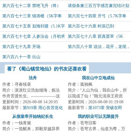
（5.1K字奉上，求月票支持~）
第六百七十二章 禁绝飞升（终）
请假条兼三百万字感言兼完结计划
（5.6K字奉上，求月票支持~）
第六百七十三章 镇涛楼（5K字奉
第六百七十四章 开弓（5.7K字奉
上，求月票支持~）
上，求月票支持~）
第六百七十五章 划海封疆（5.1K字
第六百七十六章 时辰已到
奉上，月底求月票支持~）
第六百七十七章 人参法会（月初求
第六百七十八章 群真荟萃（5K
下票~~）
字，月初求月票支持~~）
第六百七十九章 开场
第六百八十章 说法，花开，龙现，
道明（7.1K字奉上，求月票支持~）
第六百八十一章 出山
看了《蜀山镇世地仙》的书友还喜欢看
法舟
我在山中立地成仙
作者：寻春续昼
作者：孤独枫
简介：滚滚红尘浩如烟海，炼法
简介：“人山为仙，我在山中，所
作舟苦渡长生。-----------------这
以我成了仙！”顾元清亲王府庶
是一个柳洞清误入魔门，见鬼蜮
更新时间：2026-08-08 14:20:05
子，本想背靠大树，躺平做个富
更新时间：2026-08-08 01:19:08
森然，见...
最新章节：
第919章 用心良苦造化
家翁，谁想成...
最新章节：
第1073章 突破在即
终（二合一）
从假皇帝开始纳妃长生
我的职业可以无限提升
作者：一钱青黛
作者：苍穹旧客
简介：一觉醒来，郑毅穿越异界
简介：苍穹古界，仙道为尊，万