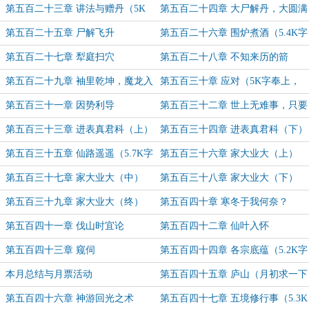
上，月初求票支持~）
~）
第五百二十三章 讲法与赠丹（5K
第五百二十四章 大尸解丹，大圆满
字奉上，月初求票支持~）
身（6K字奉上，月初求票支持~）
第五百二十五章 尸解飞升
第五百二十六章 围炉煮酒（5.4K字
奉上，月初求票支持~）
第五百二十七章 犁庭扫穴
第五百二十八章 不知来历的箭
第五百二十九章 袖里乾坤，魔龙入
第五百三十章 应对（5K字奉上，
海
求月票支持~）
第五百三十一章 因势利导
第五百三十二章 世上无难事，只要
肯登攀
第五百三十三章 进表真君科（上）
第五百三十四章 进表真君科（下）
（7.1K字奉上，祝书友们新年快乐
第五百三十五章 仙路遥遥（5.7K字
第五百三十六章 家大业大（上）
~）
奉上，求月票支持~）
（5.2K字奉上，求月票支持~）
第五百三十七章 家大业大（中）
第五百三十八章 家大业大（下）
第五百三十九章 家大业大（终）
第五百四十章 寒冬于我何奈？
（5.4K字奉上，求月票支持~）
（5.3K字奉上，求月票支持~）
第五百四十一章 伐山时宜论
第五百四十二章 仙叶入怀
第五百四十三章 窥伺
第五百四十四章 各宗底蕴（5.2K字
奉上，月末最后一天，求票支持~）
本月总结与月票活动
第五百四十五章 庐山（月初求一下
票~）
第五百四十六章 神游回光之术
第五百四十七章 五境修行事（5.3K