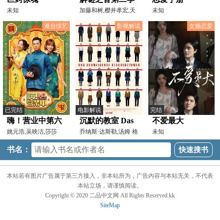
未知
加藤和树,樱井孝宏,天
未知
龙源一郎
港台综艺
影视解说
女频恋爱
已完结
电影解说
完结
嗨！营业中第六
沉默的教室 Das
不爱最大
季
姚元浩,吴映洁,莎莎
schweigende
乔纳斯·达斯勒,汤姆·格
未知
兰门兹,米夏埃尔·
Klassenzimmer[电
书名：
影解说]
本站若有图片广告属于第三方接入，非本站所为，广告内容与本站无关，不代表
本站立场，请谨慎阅读。
Copyright © 2020 二品中文网 All Rights Reserved.kk
SiteMap