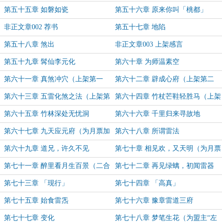
群已建，欢迎大家入群讨论！）
第五十五章 如磐如瓷
第五十六章 原来你叫「桃都」
非正文章002 荐书
第五十七章 地陷
第五十八章 煞出
非正文章003 上架感言
第五十九章 髯仙李元化
第六十章 为师温素空
第六十一章 真煞冲穴（上架第一
第六十二章 辟成心府（上架第二
章，求首订，求月票！）
章，求订阅求月票）
第六十三章 五雷化煞之法（上架第
第六十四章 竹杖芒鞋轻胜马（上架
三更，求订阅求月票！）
第四更，求订阅求月票！）
第六十五章 竹林深处无忧洞
第六十六章 千里归来寻故地
第六十七章 九天应元府（为月票加
第六十八章 所谓雷法
更，第一更）
第六十九章 道兄，许久不见
第七十章 相见欢，又天明（为月票
加更，加第二更）
第七十一章 醉里看月生百景（二合
第七十二章 再见绿螭，初闻雷器
一）
第七十三章 「现行」
第七十四章 「高真」
第七十五章 始食雷炁
第七十六章 豫章雷道三府
第七十七章 变化
第七十八章 梦笔生花（为盟主“左