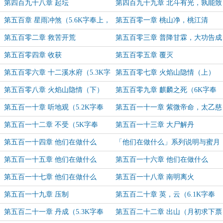
气
上，求月票支持~）
第四百九十八章 起坛
第四百九十九章 北斗有光，孰能致
之？（5.3K字奉上，求月票支持~）
第五百章 星雨冲煞（5.6K字奉上，
第五百零一章 桃山净，桃江清
求月票支持~）
（6K字奉上，求月票支持~）
第五百零二章 救苦开荒
第五百零三章 普降甘霖，大功告成
第五百零四章 收获
第五百零五章 覆灭
第五百零六章 十二溪水府（5.3K字
第五百零七章 火焰山隐情（上）
奉上，求月票支持~）
第五百零八章 火焰山隐情（下）
第五百零九章 麒麟之死（6K字奉
（5K字奉上，求月票支持~）
上，求月票支持~）
第五百一十章 听地观（5.2K字奉
第五百一十一章 紫微帝命，太乙慈
上，求月票支持~）
心（5.8K字奉上，求月票支持~）
第五百一十二章 不受（5K字奉
第五百一十三章 大尸解丹
上，求月票支持~）
第五百一十四章 他们在做什么
「他们在做什么」系列说明与蜜月
（一）（白龙引路）
请假事宜
第五百一十五章 他们在做什么
第五百一十六章 他们在做什么
（二）（夔雷惊世）
（三）（金光烈火）
第五百一十七章 他们在做什么
第五百一十八章 南明离火
（四）（鸳鸯霹雳）（5.7K字求票
第五百一十九章 压制
第五百二十章 英，云（6.1K字奉
~）
上，月末求月票支持~）
第五百二十一章 丹成（5.3K字奉
第五百二十二章 出山（月初求下票