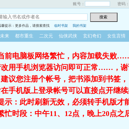
账号：
密码
温馨提示：更多作品，请搜索查找
临时书架
我的书架
未来
都市重生
二次元
仙侠武侠
玄幻奇幻
女生言情
当前电脑板网络繁忙，内容加载失败…
请改用手机浏览器访问即可正常……，谢
建议您注册个帐号，把书添加到书签，
后在手机版上登录帐号可以直接点开继续
提示：此时刷新无效，必须转手机版才
繁忙时段：中午11、12点，晚上20点之