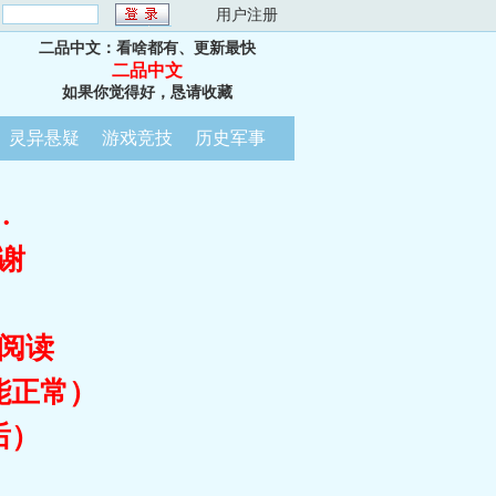
：
用户注册
二品中文：看啥都有、更新最快
二品中文
如果你觉得好，恳请收藏
灵异悬疑
游戏竞技
历史军事
…
谢
阅读
能正常）
后）