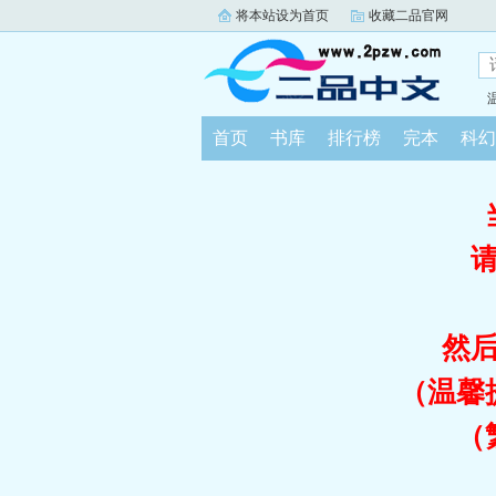
将本站设为首页
收藏二品官网
首页
书库
排行榜
完本
科幻
然
（温馨
（