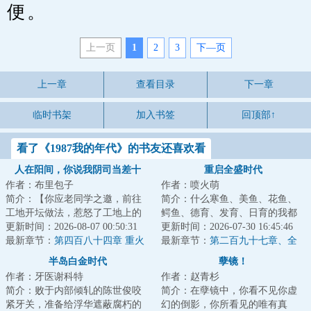
便。
上一页
1
2
3
下—页
上一章
查看目录
下一章
临时书架
加入书签
回顶部↑
看了《1987我的年代》的书友还喜欢看
人在阳间，你说我阴司当差十
重启全盛时代
作者：布里包子
作者：喷火萌
年？
简介：【你应老同学之邀，前往
简介：什么寒鱼、美鱼、花鱼、
工地开坛做法，惹怒了工地上的
鳄鱼、德育、发育、日育的我都
恶鬼，被恶鬼附身控制登上天
更新时间：2026-08-07 00:50:31
不懂。我读书少，我只知道我不
更新时间：2026-07-30 16:45:46
台，最终坠楼而亡...
最新章节：
第四百八十四章 重火
是主角，所以别...
最新章节：
第二百九十七章、全
力混战！敌人装备碾压他们一个
孝盛的绝望
半岛白金时代
孽镜！
时代，这仗打得憋屈至极
作者：牙医谢科特
作者：赵青杉
简介：败于内部倾轧的陈世俊咬
简介：在孽镜中，你看不见你虚
紧牙关，准备给浮华遮蔽腐朽的
幻的倒影，你所看见的唯有真