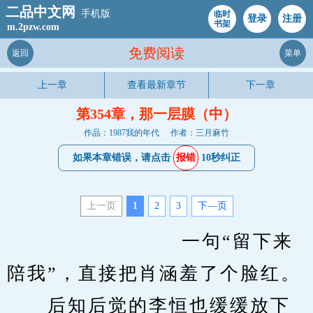
二品中文网
手机版
临时
登录
注册
书架
m.2pzw.com
免费阅读
返回
菜单
上一章
查看最新章节
下一章
第354章，那一层膜（中）
作品：1987我的年代
作者：三月麻竹
如果本章错误，请点击
报错
10秒纠正
上一页
1
2
3
下—页
                         一句“留下来
陪我”，直接把肖涵羞了个脸红。
　　后知后觉的李恒也缓缓放下