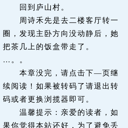
　　回到庐山村。
　　周诗禾先是去二楼客厅转一
圈，发现主卧方向没动静后，她
把茶几上的饭盒带走了。
…。。
　　本章没完，请点击下—页继
续阅读！如果被转码了请退出转
码或者更换浏揽器即可。
　　温馨提示：亲爱的读者，如
果你觉得本站还好，为了避免丢