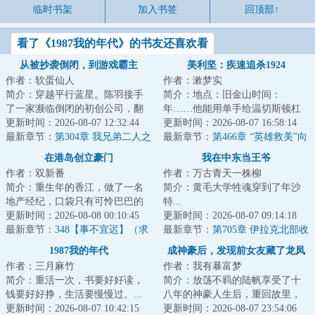
临时书架
加入书签
回顶部↑
看了《1987我的年代》的书友还喜欢看
从被抄袭倒闭，到游戏霸主
美利坚：疾速追杀1924
作者：软蛋仙人
作者：漱梦实
简介：穿越平行蓝星。陈羽接手
简介：地点：旧金山时间：
了一家濒临倒闭的初创公司，翻
年……他能用单手给温切斯顿杠
身无望，只能等死。绝望之中，
更新时间：2026-08-07 12:32:44
杆步枪上弹。他精通美利坚居
更新时间：2026-08-07 16:58:14
陈羽却发现这里...
最新章节：
第304章 我兄弟二人之
合。他的莫桑比克射击...
最新章节：
第466章 “英雄救美”向
志可吞天下！被他用看垃圾的眼
来是李昱的拿手好戏（二合一）
在港岛创立豪门
我在中东当王爷
神看的好爽！
作者：双新番
作者：万古青天一株柳
简介：重生年的香江，做了一名
简介：黄毛大学牲魂穿到了年沙
地产经纪，口袋只有可怜巴巴的
特...
一点存款，吕百侨必须多赚钱，
更新时间：2026-08-08 00:10:45
更新时间：2026-08-07 09:14:18
努力积攒原始资...
最新章节：
348【事不宜迟】（求
最新章节：
第705章 伊拉克北部收
订阅）
官
1987我的年代
成神豪后，发现前女友藏了龙凤
作者：三月麻竹
作者：我有暴富梦
胎
简介：重活一次，书要好好读，
简介：放荡不羁的陆帆享受了十
钱要好好挣，生活要慢慢过。...
八年的神豪人生后，重回故里，
更新时间：2026-08-07 10:42:15
却意外看到酷似前女友长相的女
更新时间：2026-08-07 23:54:06