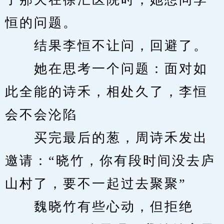
恒的问题。
　　结果李恒不让问，回避了。
　　她在思考一个问题：面对如
此全能的诗禾，相处久了，李恒
会不会沦陷
　　买完最后的葱，周诗禾发出
邀请：“晓竹，你有段时间没去庐
山村了，要不一起过去聚聚”
　　魏晓竹有些心动，但拒绝