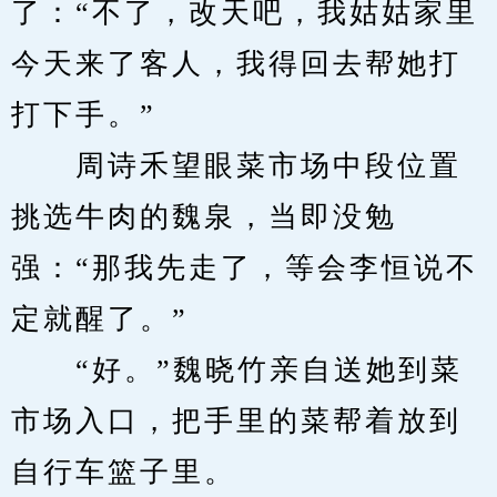
了：“不了，改天吧，我姑姑家里
今天来了客人，我得回去帮她打
打下手。”
　　周诗禾望眼菜市场中段位置
挑选牛肉的魏泉，当即没勉
强：“那我先走了，等会李恒说不
定就醒了。”
　　“好。”魏晓竹亲自送她到菜
市场入口，把手里的菜帮着放到
自行车篮子里。