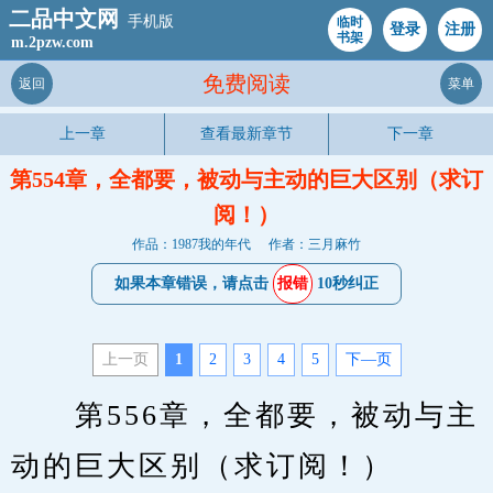
二品中文网
手机版
临时
登录
注册
书架
m.2pzw.com
免费阅读
返回
菜单
上一章
查看最新章节
下一章
第554章，全都要，被动与主动的巨大区别（求订
阅！）
作品：1987我的年代
作者：三月麻竹
如果本章错误，请点击
报错
10秒纠正
上一页
1
2
3
4
5
下—页
　　第556章，全都要，被动与主
动的巨大区别（求订阅！）