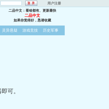
：
用户注册
二品中文：看啥都有、更新最快
二品中文
如果你觉得好，恳请收藏
灵异悬疑
游戏竞技
历史军事
器即可。