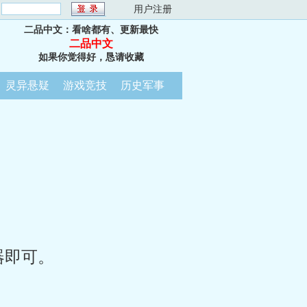
：
用户注册
二品中文：看啥都有、更新最快
二品中文
如果你觉得好，恳请收藏
灵异悬疑
游戏竞技
历史军事
器即可。