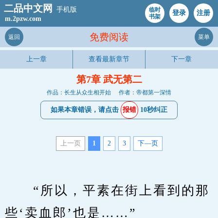
二品中文网
手机版
临时
登录
注册
书架
m.2pzw.com
免费阅读
返回
菜单
上一章
查看最新章节
下一章
第7章 武无第二
作品：长生从众生相开始
作者：帝都第一深情
如果本章错误，请点击
报错
10秒纠正
上一页
1
2
3
下—页
　　“所以，平素在街上看到的那
些‘卖血郎’也是……”