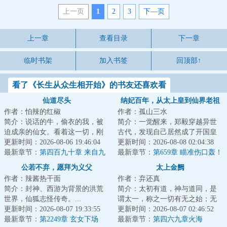
上一页
1
2
3
下—页
上一章
查看目录
下一章
临时书架
加入书签
回顶部↑
看了《长生从众生相开始》的书友还喜欢看
仙道尽头
纳妃百年，从太上皇到仙界老祖
作者：怕辣的红椒
作者：孤山三水
简介：说话的牛，偷衣的我，被
简介：一觉醒来，郑毅穿越异世
迫成亲的仙女。看着这一切，刚
古代，发现自己居然成了开国皇
刚穿越过来的江满感觉莫名的熟
更新时间：2026-08-06 19:46:04
帝。还没等他反应过来，就有皇
更新时间：2026-08-08 02:04:38
悉。...
最新章节：
第四百九十章 来自九
子谋反成功，弑...
最新章节：
第659章 瞄准伤口轰！
州之主的召唤
公若不弃，愿拜为义父
太上金阙
作者：辣酱热干面
作者：弃还真
简介：封神、西游为背景的洪荒
简介：太初有道，神与道同，是
世界，仙狐志怪传奇。...
谓太一，称之一切有无之始；无
更新时间：2026-08-07 19:33:55
极之先，阴阳之母，是谓太上，
更新时间：2026-08-07 02:46:52
最新章节：
第2249章 玄女下场
称之辟地天开之...
最新章节：
第四六九章火海