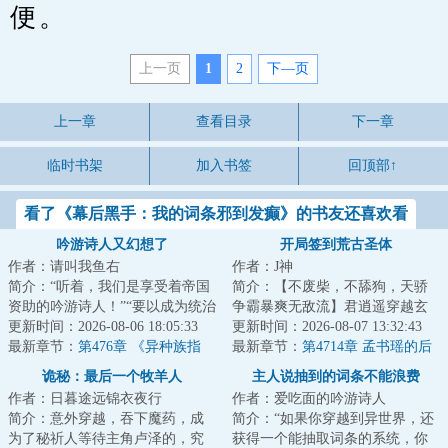
便。
上一页
1
2
下—页
上一章
查看目录
下一章
临时书架
加入书签
回顶部↑
看了《幕后黑手：我的词条邪到发癫》的书友还喜欢看
吟游诗人又幻想了
开局签到荒古圣体
作者：请叫我鱼右
作者：J神
简介：“听着，我们是享受着帝国
简介：【不废柴，不舔狗，天骄
资助的吟游诗人！”“要以成为统治
争霸暴爽无敌流】君逍遥穿越玄
者的喉舌、贵族们的传声筒为己
更新时间：2026-08-06 18:05:33
幻世界，成为荒古世家神子，拥
更新时间：2026-08-07 13:32:43
任。既然...
最新章节：
第476章 《异种族指
有无敌背景，惊...
最新章节：
第4714章 孟书瑶的后
南：主母们的果园》（4k）
手算计，激活傀儡阵法
诡秘：最后一个牧羊人
主人说抽到的词条不能浪费
作者：日暮途远锦衣夜行
作者：爱吃面的吟游诗人
简介：意外穿越，吞下魔药，成
简介：“如果你穿越到异世界，还
为了秘祈人等待主角卢泽的，究
获得一个能抽取词条的系统，你