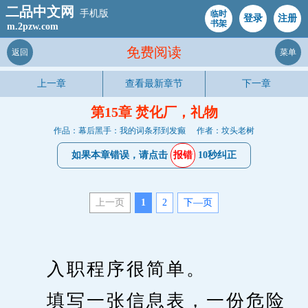
二品中文网
手机版
临时
登录
注册
书架
m.2pzw.com
免费阅读
返回
菜单
上一章
查看最新章节
下一章
第15章 焚化厂，礼物
作品：幕后黑手：我的词条邪到发癫
作者：坟头老树
如果本章错误，请点击
报错
10秒纠正
上一页
1
2
下—页
　　入职程序很简单。
　　填写一张信息表，一份危险