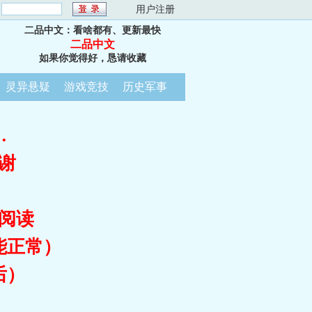
：
用户注册
二品中文：看啥都有、更新最快
二品中文
如果你觉得好，恳请收藏
灵异悬疑
游戏竞技
历史军事
…
谢
阅读
能正常）
后）