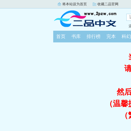
将本站设为首页
收藏二品官网
首页
书库
排行榜
完本
科幻
然
（温馨
（