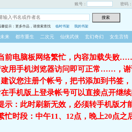
账号：
密码
温馨提示：更多作品，请搜索查找
临时书架
我的书架
未来
都市重生
二次元
仙侠武侠
玄幻奇幻
女生言情
当前电脑板网络繁忙，内容加载失败…
请改用手机浏览器访问即可正常……，谢
建议您注册个帐号，把书添加到书签，
后在手机版上登录帐号可以直接点开继续
提示：此时刷新无效，必须转手机版才
繁忙时段：中午11、12点，晚上20点之