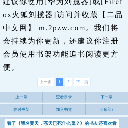
建议你使用[华为刘揽器]或[Firef
ox火狐刘揽器]访问并收蔵【二品
中文网】 m.2pzw.com。我们将
会持续为你更新，还建议你注册
会员使用书架功能追书阅读更方
便。
上一页
1
2
下—页
上一章
查看目录
下一章
临时书架
加入书签
回顶部↑
看了《我名黄天，苍天已死什么鬼？》的书友还喜欢看