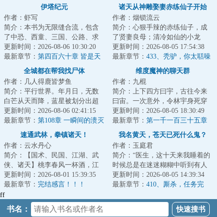
伊塔纪元
诸天从神雕娶妻赤练仙子开始
作者：虾写
作者：烟锁流云
简介：本书为无限缝合流，包含
简介：心狠手辣的赤练仙子，成
了中恐、西童、三国、公路、求
了贤妻良母；清冷如仙的小龙
生、丧尸、克苏鲁、星际等元素
更新时间：2026-08-06 10:30:20
女，也变得活泼可爱。还有杨
更新时间：2026-08-05 17:54:38
副本。战斗系统...
最新章节：
第四百六十章 皆是天
过……看着自家这个...
最新章节：
433、秃驴，你太聒噪
骄
了！
全城都在帮我找尸体
维度魔神的聊天群
作者：几人得鹿皆梦鱼
作者：九棍
简介：平行世界。年月日，无数
简介：上下四方曰宇，古往今来
白芒从天而降，蓝星被划分出超
曰宙。一次意外，令林宇身死穿
过个区块。全球异变。每月第一
更新时间：2026-08-06 02:41:15
越，但在穿越途中，他又意外撞
更新时间：2026-08-05 18:30:49
天凌晨，将会随...
最新章节：
第108章 一瞬间的溃灭
上了一个刚刚孕...
最新章节：
第一千一百三十五章
无漏仙体
速通武林，拳镇诸天！
我名黄天，苍天已死什么鬼？
作者：云水丹心
作者：玉庭君
简介：【国术、民国、江湖、武
简介：“医生，这十天来我睡着的
侠、诸天】桃李春风一杯酒，江
时候总是在迷迷糊糊中听到有人
湖夜雨十年灯。！陈湛跨越百
更新时间：2026-08-01 15:39:35
喊我的名字。”“黄天先生，你这是
更新时间：2026-08-05 14:39:34
年，身入风起云涌...
最新章节：
完结感言！！！
幻听。”...
最新章节：
410、厮杀，任务完
成，再破！
ff
书名：