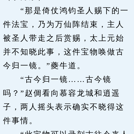
　　“那是倚仗鸿钧圣人赐下的一
件法宝，乃为万仙阵结束，主人
被圣人带走之后赏赐，太上元始
并不知晓此事，这件宝物唤做古
今归一镜。”夔牛道。
　　“古今归一镜……古今镜
吗？”赵倜看向慕容龙城和逍遥
子，两人摇头表示确实不晓得这
件事情。