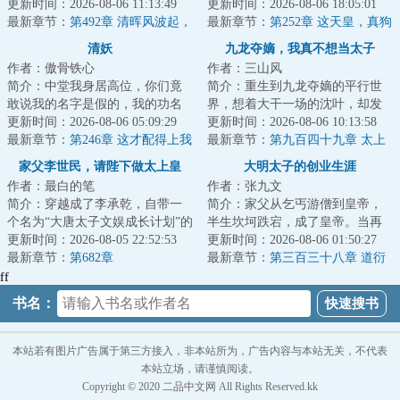
士以权谋为笔、铁血为墨，问鼎
更新时间：2026-08-06 11:13:49
山内一丰能有什么小心思呢，我
更新时间：2026-08-06 18:05:01
天下！...
最新章节：
第492章 清晖风波起，
只是太想进步了...
最新章节：
第252章 这天皇，真狗
文会定鼎时
都不当吧？
清妖
九龙夺嫡，我真不想当太子
作者：傲骨铁心
作者：三山风
简介：中堂我身居高位，你们竟
简介：重生到九龙夺嫡的平行世
敢说我的名字是假的，我的功名
界，想着大干一场的沈叶，却发
是假的，我为官这么多年的经历
更新时间：2026-08-06 05:09:29
现自己竟然成了被群起而攻之的
更新时间：2026-08-06 10:13:58
是假的，我为大...
最新章节：
第246章 这才配得上我
太子。知道太子...
最新章节：
第九百四十九章 太上
身份
皇有复辟之心
家父李世民，请陛下做太上皇
大明太子的创业生涯
作者：最白的笔
作者：张九文
简介：穿越成了李承乾，自带一
简介：家父从乞丐游僧到皇帝，
个名为“大唐太子文娱成长计划”的
半生坎坷跌宕，成了皇帝。当再
战略型模拟器，可以按照所处的
更新时间：2026-08-05 22:52:53
一次回忆起创业时期，朱标总会
更新时间：2026-08-06 01:50:27
环境进行模...
最新章节：
第682章
想起，那时的父...
最新章节：
第三百三十八章 道衍
与因果
ff
书名：
本站若有图片广告属于第三方接入，非本站所为，广告内容与本站无关，不代表
本站立场，请谨慎阅读。
Copyright © 2020 二品中文网 All Rights Reserved.kk