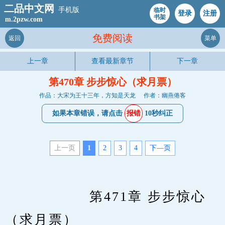
二品中文网
手机版
临时
登录
注册
书架
m.2pzw.com
免费阅读
返回
菜单
上一章
查看最新章节
下一章
第470章 步步惊心（求月票）
作品：大宋为王十三年，方知是天龙
作者：幽燕倦客
如果本章错误，请点击
报错
10秒纠正
上一页
1
2
3
4
下—页
　　		第471章 步步惊心
（求月票）