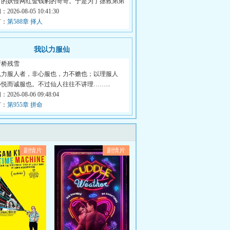
名的妖怪网红金钱豹的哥哥。于是为了拯救弟弟
026-08-05 10:41:30
节：
第588章 择人
我以力服仙
断桥残雪
以力服人者，非心服也，力不赡也；以理服人
悦而诚服也。不过仙人往往不讲理……...
026-08-06 09:48:04
节：
第955章 拼命
剧情片
剧情片