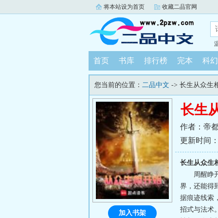
将本站设为首页
收藏二品官网
首页
书库
排行榜
完本
科幻
您当前的位置：
二品中文
-> 长生从众生
长生
作者：帝
更新时间：202
长生从众生
周醒睁
界，还能得
据痕迹线索
招式与法术。
加入书架