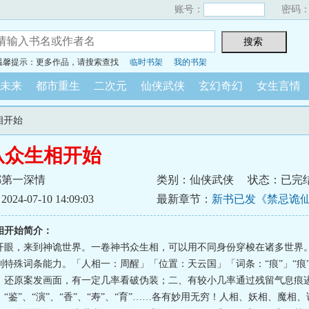
账号：
密码
温馨提示：更多作品，请搜索查找
临时书架
我的书架
未来
都市重生
二次元
仙侠武侠
玄幻奇幻
女生言情
相开始
从众生相开始
都第一深情
类别：仙侠武侠
状态：已完
4-07-10 14:09:03
最新章节：
新书已发《禁忌诡
相开始简介：
开眼，来到神诡世界。一卷神书众生相，可以用不同身份穿梭在诸多世界
到特殊词条能力。「人相一：周醒」「位置：天云国」「词条：“痕”」“痕
，还原案发画面，有一定几率看破伪装；二、有较小几率通过残留气息痕
“鉴”、“演”、“香”、“寿”、“育”……各有妙用无穷！人相、妖相、魔相