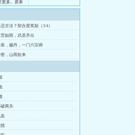
至更多。原来
世间大修，
寰宇踏穹天。
 禁忌古法？契合度奖励（3/4）
 真罡如雨，武圣齐出
 投靠，赐丹，一门六宗师
 解密，山雨欲来
茧
血
道
连破两关
见血
招揽