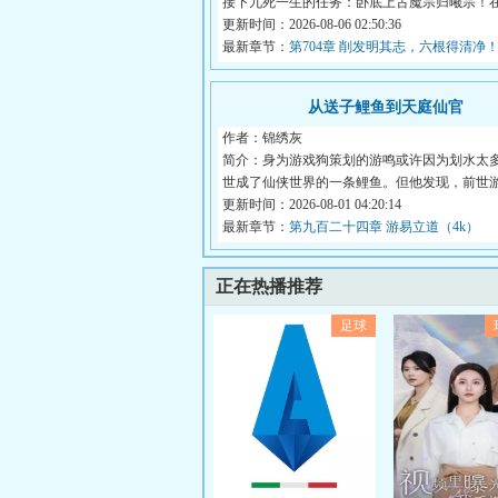
接下九死一生的任务：卧底上古魔宗归曦宗！
她...
更新时间：2026-08-06 02:50:36
最新章节：
第704章 削发明其志，六根得清净
从送子鲤鱼到天庭仙官
作者：锦绣灰
简介：身为游戏狗策划的游鸣或许因为划水太
世成了仙侠世界的一条鲤鱼。但他发现，前世
作...
更新时间：2026-08-01 04:20:14
最新章节：
第九百二十四章 游易立道（4k）
正在热播推荐
足球