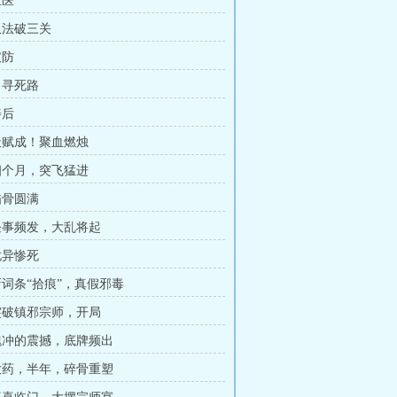
血医
 双法破三关
破防
自寻死路
善后
 天赋成！聚血燃烛
 四个月，突飞猛进
描骨圆满
 怪事频发，大乱将起
诡异惨死
 新词条“拾痕”，真假邪毒
 突破镇邪宗师，开局
 魏冲的震撼，底牌频出
 大药，半年，碎骨重塑