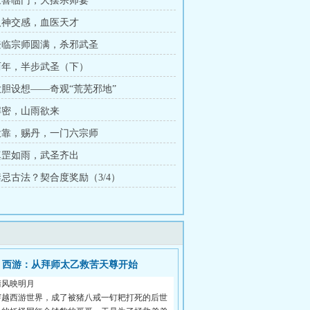
 三喜临门，大摆宗师宴
 人神交感，血医天才
 登临宗师圆满，杀邪武圣
 两年，半步武圣（下）
 大胆设想——奇观“荒芜邪地”
 解密，山雨欲来
 投靠，赐丹，一门六宗师
 真罡如雨，武圣齐出
 禁忌古法？契合度奖励（3/4）
西游：从拜师太乙救苦天尊开始
清风映明月
穿越西游世界，成了被猪八戒一钉耙打死的后世