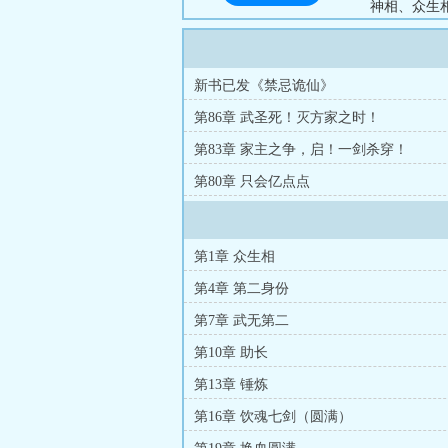
神相、众生
词条并非只
对“词条”
一人既众生
新书已发《禁忌诡仙》
第86章 武圣死！灭方家之时！
第83章 家主之争，启！一剑杀穿！
第80章 只会亿点点
第1章 众生相
第4章 第二身份
第7章 武无第二
第10章 助长
第13章 锤炼
第16章 饮魂七剑（圆满）