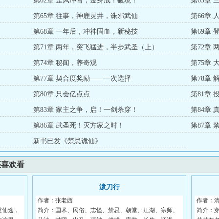
第62章 罡风冲霄，金身成！破境！
第63章
第65章 往事，神鹿灵井，诛邪武仙
第66章
第68章 一年后，冲神固血，新秘技
第69章
第71章 两年，突飞猛进，半步武圣（上）
第72章
第74章 秘闻，养奇观
第75章
第77章 契合度奖励——一次选择
第78章
第80章 只会亿点点
第81章
第83章 家主之争，启！一剑杀穿！
第84章
第86章 武圣死！灭方家之时！
第87章
新书已发《禁忌诡仙》
还喜欢看
泼刀行
作者：张老西
作者：
登仙途，
简介：国术、民俗、志怪、禁忌、朝堂、江湖、宗师、
简介：