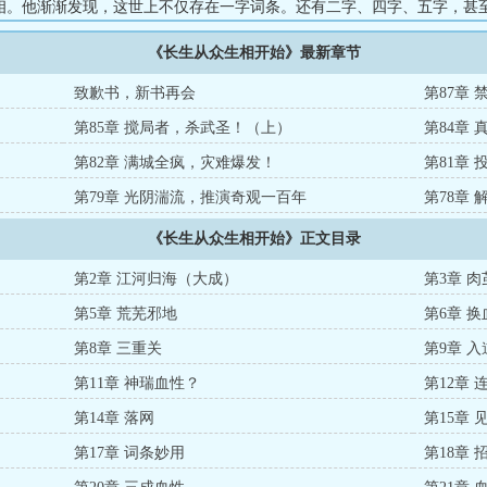
相。他渐渐发现，这世上不仅存在一字词条。还有二字、四字、五字，甚
是词条……无数年后，他发现，原来更大的隐秘就隐藏在万界穿梭之间。
《长生从众生相开始》最新章节
与万界穿梭，也绝非一无所知旧律新规，万载岁月空流转。众生万相，浩瀚
，万法化仙神。踏神诡，独众生，我为神诡众生仙！...
致歉书，新书再会
第87章
第85章 搅局者，杀武圣！（上）
第84章
第82章 满城全疯，灾难爆发！
第81章
第79章 光阴湍流，推演奇观一百年
第78章
《长生从众生相开始》正文目录
第2章 江河归海（大成）
第3章 肉
第5章 荒芜邪地
第6章 换
第8章 三重关
第9章 入
第11章 神瑞血性？
第12章 
第14章 落网
第15章 
第17章 词条妙用
第18章 