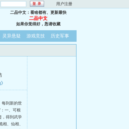
：
用户注册
二品中文：看啥都有、更新最快
二品中文
如果你觉得好，恳请收藏
灵异悬疑
游戏竞技
历史军事
结
仙》
。每到新的世
”：一、可根
迹，得到武学
、诡相、仙相、