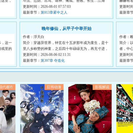
在这里，
斗法、过阴、出马、请神、傩戏、密教、长生…江湖
赫赫有
路，...
更新时间：2026-08-01 07:57:03
以...
更新时间：2
！
最新章节：
第913章雾中之人
最新章
晚年修仙，从甲子中举开始
作者：浮天白
作者：
多，这一
简介：穿越异世界，钟玄在十五岁那年成为童生，是十
简介：
游戏里的
里八乡称赞的神童，之后四十年碌碌无为，再无寸进，
者，中心
于...
更新时间：2026-08-06 02:11:31
更新时间：2
最新章节：
第397章 夺造化
最新章
现代都市
日韩动漫
影视解说