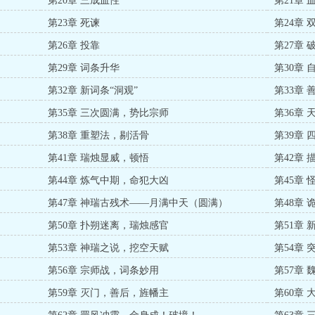
第20章 三成血性
第21章 
第23章 死谏
第24章
第26章 投靠
第27章 
第29章 词条升华
第30章 
第32章 新词条“洞观”
第33章 
第35章 三次圆满，势比宗师
第36章
第38章 重塑法，剔活骨
第39章
第41章 瑞烛显威，顿悟
第42章 
第44章 炼气中期，命犯大凶
第45章
第47章 神瑞古残术——月满中天（圆满）
第48章 
第50章 扑朔迷离，瑞烛感官
第51章
第53章 神瑞之说，挖空天赋
第54章
第56章 宗师战，词条妙用
第57章
第59章 灭门，善后，旌幡主
第60章