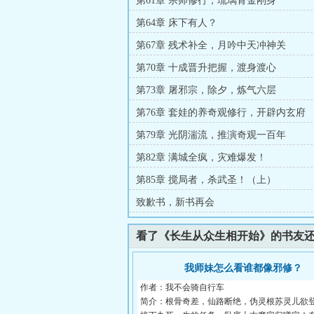
第61章 宗师修行，琉璃骨金刚身
第64章 床下有人？
第67章 残术补全，月吟中天冲神关
第70章 十成晋升把握，渡身渡心
第73章 屠邪宗，除夕，炼气六层
第76章 套娃的养奇观修行，开辟内玄府
第79章 光阴湍流，推演奇观一百年
第82章 满城全疯，灾难爆发！
第85章 搅局者，杀武圣！（上）
致歉书，新书再会
看了《长生从众生相开始》的书友
我师妹怎么看谁都像邪修？
作者：我不会骑自行车
简介：根骨奇差，仙路断绝，伪灵根苏灵儿欲